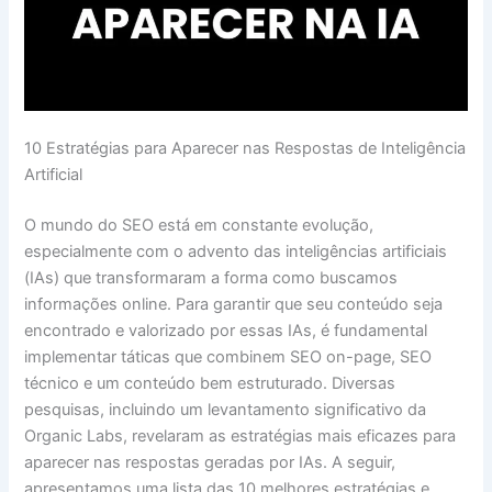
10 Estratégias para Aparecer nas Respostas de Inteligência
Artificial
O mundo do SEO está em constante evolução,
especialmente com o advento das inteligências artificiais
(IAs) que transformaram a forma como buscamos
informações online. Para garantir que seu conteúdo seja
encontrado e valorizado por essas IAs, é fundamental
implementar táticas que combinem SEO on-page, SEO
técnico e um conteúdo bem estruturado. Diversas
pesquisas, incluindo um levantamento significativo da
Organic Labs, revelaram as estratégias mais eficazes para
aparecer nas respostas geradas por IAs. A seguir,
apresentamos uma lista das 10 melhores estratégias e